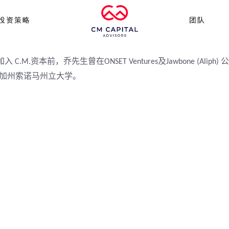
投资策略
团队
加入
资本前，乔先生曾在
及
公
C.M.
ONSET Ventures
Jawbone (Aliph)
加州索诺马州立大学。